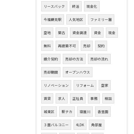
リースバック
終活
現金化
今福鶴見駅
人気地区
ファミリー層
空地
築古
資金調達
資金
現金
無料
再建築不可
売却
契約
媒介契約
売却の方法
売却の流れ
売却期間
オープンハウス
リノベーション
リフォーム
空家
賃貸
求人
正社員
事務
相談
城東区
駅チカ
寝屋川
香里園
３面バルコニー
4LDK
角部屋