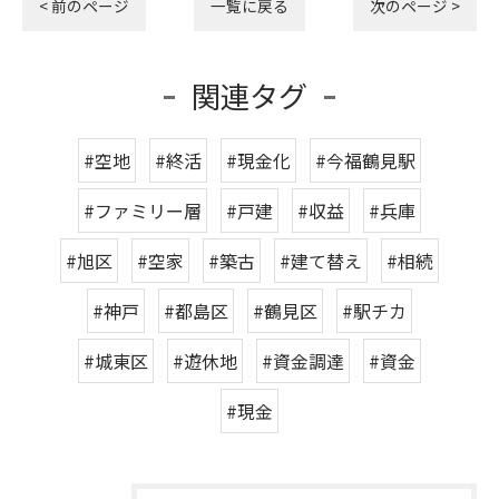
< 前のページ
一覧に戻る
次のページ >
関連タグ
#空地
#終活
#現金化
#今福鶴見駅
#ファミリー層
#戸建
#収益
#兵庫
#旭区
#空家
#築古
#建て替え
#相続
#神戸
#都島区
#鶴見区
#駅チカ
#城東区
#遊休地
#資金調達
#資金
#現金