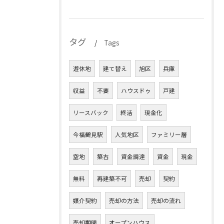
タグ
Tags
遊休地
建て替え
旭区
兵庫
収益
不要
ハウスドゥ
戸建
リースバック
終活
現金化
今福鶴見駅
人気地区
ファミリー層
空地
築古
資金調達
資金
現金
無料
再建築不可
売却
契約
媒介契約
売却の方法
売却の流れ
売却期間
オープンハウス