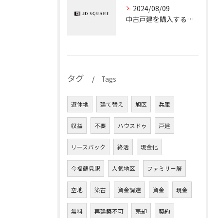
2024/08/09
中古戸建を購入するときのチェックポイント①『接道義務』
タグ
Tags
遊休地
建て替え
旭区
兵庫
収益
不要
ハウスドゥ
戸建
リースバック
終活
現金化
今福鶴見駅
人気地区
ファミリー層
空地
築古
資金調達
資金
現金
無料
再建築不可
売却
契約