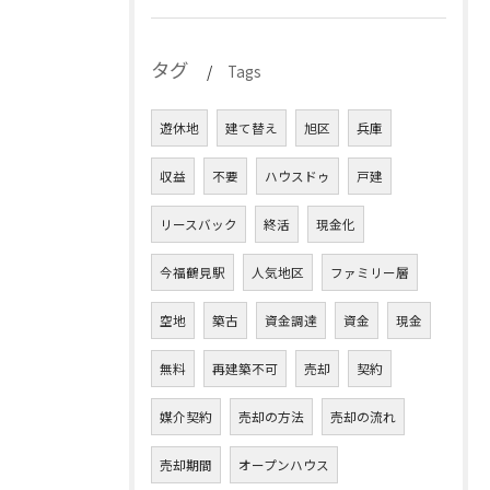
タグ
Tags
遊休地
建て替え
旭区
兵庫
収益
不要
ハウスドゥ
戸建
リースバック
終活
現金化
今福鶴見駅
人気地区
ファミリー層
空地
築古
資金調達
資金
現金
無料
再建築不可
売却
契約
媒介契約
売却の方法
売却の流れ
売却期間
オープンハウス