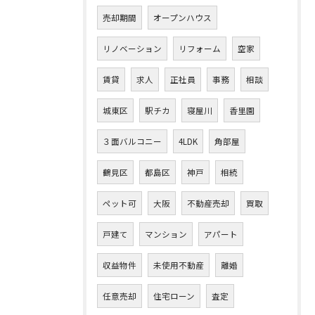
売却期間
オープンハウス
リノベーション
リフォーム
空家
賃貸
求人
正社員
事務
相談
城東区
駅チカ
寝屋川
香里園
３面バルコニー
4LDK
角部屋
鶴見区
都島区
神戸
相続
ペット可
大阪
不動産売却
買取
戸建て
マンション
アパート
収益物件
未使用不動産
離婚
任意売却
住宅ローン
査定