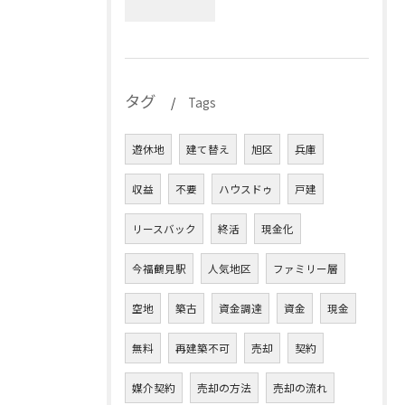
タグ
Tags
遊休地
建て替え
旭区
兵庫
収益
不要
ハウスドゥ
戸建
リースバック
終活
現金化
今福鶴見駅
人気地区
ファミリー層
空地
築古
資金調達
資金
現金
無料
再建築不可
売却
契約
媒介契約
売却の方法
売却の流れ