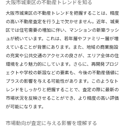
大阪市城東区の不動産トレンドを知る
城東区の地域特性を考慮した調査手法
競合他社の動向を知るための分析
大阪市城東区の不動産トレンドを把握することは、精度
の高い不動産査定を行う上で欠かせません。近年、城東
市場データを査定に反映させる方法
区では住宅需要の増加に伴い、マンションの新築ラッシ
時代のニーズを踏まえた市場調査の工夫
ュが続いています。これは、若年層やファミリー層が増
地域密着型の調査アプローチの利点
えていることが背景にあります。また、地域の商業施設
賢い不動産査定のために避けるべき落とし穴と
の充実や公共交通のアクセスの良さが、エリア全体の住
注意点
環境をより魅力的にしています。さらに、再開発プロジ
一般的な査定ミスを防ぐための対策
ェクトや学校の新設などの要素も、今後の不動産価値に
情報不足がもたらすリスクの回避
プラスの影響を与える可能性があります。このようなト
感情的判断を避けるための冷静な分析
レンドをしっかりと把握することで、査定の際に最新の
査定業者選びで失敗しないためのヒント
市場状況を反映させることができ、より精度の高い評価
が可能になります。
隠れたコストを見逃さないための注意点
査定書の読み違いを防ぐ方法
市場動向が査定に与える影響を理解する
大阪市城東区で資産価値を最大化するための査