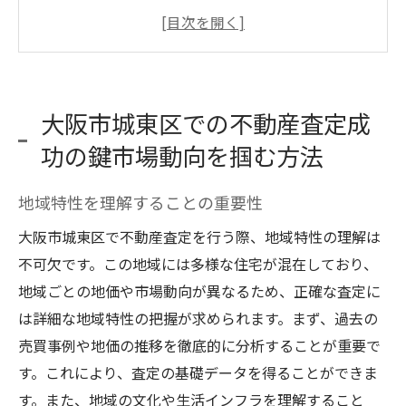
過去の市場データを分析する方法
将来の市場動向を予測するためのヒント
大阪市城東区の不動産トレンドを知る
市場動向が査定に与える影響を理解する
大阪市城東区での不動産査定成
最新の市場情報を得るためのリソース
功の鍵市場動向を掴む方法
不動産査定で選ぶべき信頼できる業者の特徴と
は
地域特性を理解することの重要性
信頼できる業者の見極め方
大阪市城東区で不動産査定を行う際、地域特性の理解は
過去の実績と評判を確認する
不可欠です。この地域には多様な住宅が混在しており、
査定プロセスの透明性を重視する理由
地域ごとの地価や市場動向が異なるため、正確な査定に
専門知識を持つスタッフの重要性
は詳細な地域特性の把握が求められます。まず、過去の
売買事例や地価の推移を徹底的に分析することが重要で
顧客レビューから得られる情報活用法
す。これにより、査定の基礎データを得ることができま
契約前に確認すべき業者のポイント
す。また、地域の文化や生活インフラを理解すること