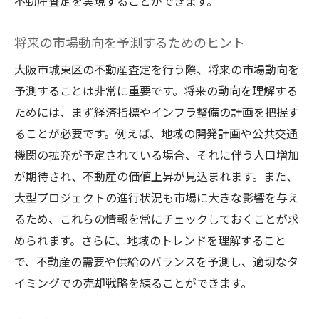
不動産査定を実現することができます。
売却後のフォローアップの重要性
不動産売却に伴う税務対策
将来の市場動向を予測するためのヒント
不動産査定の基本知識を理解し最大限に活用す
大阪市城東区の不動産査定を行う際、将来の市場動向を
る方法
予測することは非常に重要です。将来の動向を理解する
基本的な不動産査定の流れを知る
ためには、まず経済指標やインフラ整備の計画を把握す
ることが必要です。例えば、地域の開発計画や公共交通
査定に用いられる評価基準の理解
機関の拡充が予定されている場合、それに伴う人口増加
査定価格に影響を与える要因
が期待され、不動産の価値上昇が見込まれます。また、
査定書の読み方と分析法
大型プロジェクトの進行状況も市場に大きな影響を与え
価格交渉における査定情報の活用
るため、これらの情報を常にチェックしておくことが求
査定結果をもとに資産計画を立てる
められます。さらに、地域のトレンドを理解すること
市場調査の重要性城東区における査定への影響
で、不動産の需要や供給のバランスを予測し、適切なタ
とは
イミングでの売却戦略を練ることができます。
市場調査が不動産査定に与える影響力