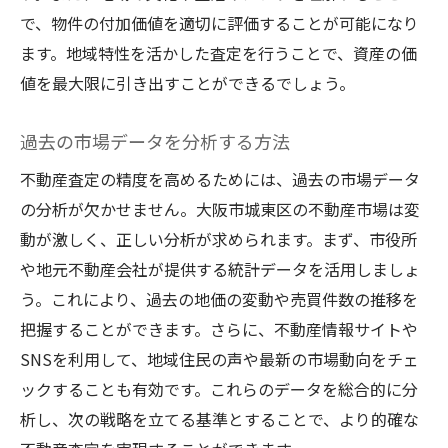
城東区での査定の精度を上げるためのステップ
で、物件の付加価値を適切に評価することが可能になり
バイステップガイド
ます。地域特性を活かした査定を行うことで、資産の価
初めに行うべき基本的な調査
値を最大限に引き出すことができるでしょう。
不動産の物理的状態を評価する
査定書類を準備するコツ
過去の市場データを分析する方法
プロのアドバイスを活用する方法
不動産査定の精度を高めるためには、過去の市場データ
誤差を最小限にするための具体的な対策
の分析が欠かせません。大阪市城東区の不動産市場は変
査定後に行う評価の見直し
動が激しく、正しい分析が求められます。まず、市役所
や地元不動産会社が提供する統計データを活用しましょ
査定結果を活用した最適な不動産売却戦略の立
う。これにより、過去の地価の変動や売買件数の推移を
て方
把握することができます。さらに、不動産情報サイトや
市場価格と査定結果の違いを理解する
SNSを利用して、地域住民の声や最新の市場動向をチェ
売却時期を選ぶ際のポイント
ックすることも有効です。これらのデータを総合的に分
効果的な広告戦略の立案法
析し、次の戦略を立てる基準とすることで、より的確な
交渉術を活かして売却条件を最適化する