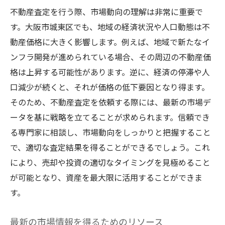
不動産査定を行う際、市場動向の理解は非常に重要で
定術
す。大阪市城東区でも、地域の経済状況や人口動態は不
資産価値を高めるためのリフォーム戦略
動産価格に大きく影響します。例えば、地域で新たなイ
市場価値を意識した家の演出方法
ンフラ開発が進められている場合、その周辺の不動産価
地域性を活かした差別化ポイント
格は上昇する可能性があります。逆に、経済の停滞や人
正確な査定を引き出すための交渉術
口減少が続くと、それが価格の低下要因となり得ます。
効果的な価格設定で売却チャンスを逃さな
そのため、不動産査定を依頼する際には、最新の市場デ
い
ータを基に戦略を立てることが求められます。信頼でき
資産価値向上のための長期的視野の持ち方
る専門家に相談し、市場動向をしっかりと把握すること
で、適切な査定結果を得ることができるでしょう。これ
により、売却や投資の適切なタイミングを見極めること
が可能となり、資産を最大限に活用することができま
す。
最新の市場情報を得るためのリソース