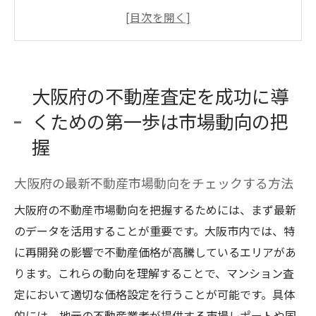
る方法
国内外の経済状況が市場に与える影響
市場動向の変化を見極めるための指標とは
過去の市場動向から学ぶ未来の予測方法
大阪府の不動産査定を成功に導
地域特性を考慮した市場分析の重要性
くための第一歩は市場動向の把
市場動向に基づいた価格戦略の立案
握
地域ごとの価格傾向を理解することの重要性
大阪府内のエリア別価格推移の比較
大阪府の最新不動産市場動向をチェックする方法
価格傾向を理解するためのデータ収集法
大阪府の不動産市場動向を把握するためには、まず最新
地域差を考慮した査定価格の設定方法
のデータを活用することが重要です。大阪市内では、特
エリア特性と価格変動の関係性を分析する
に再開発の影響で不動産価格が高騰しているエリアがあ
価格傾向を活用したリスク管理戦略
ります。これらの動向を理解することで、マンション査
市場価格と実勢価格の違いを理解する
定において適切な価格設定を行うことが可能です。具体
的には、地元の不動産業者が提供する市場レポートや国