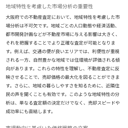
ーション
地域特性を考慮した市場分析の重要性
効果的な改修計画で査定額を引き上げる
大阪府での不動産査定において、地域特性を考慮した市
戦略的マーケティングで魅力を最大限に引
場分析は不可欠です。地域ごとの人口動態や経済活動、
き出す
都市開発計画などが不動産市場に与える影響は大きく、
査定価格の限界を突破するための交渉術
それを把握することでより正確な査定が可能となりま
不動産査定でよくある質問とその解決策
す。例えば、交通の便が良いエリアでは、利便性が重視
される一方、自然豊かな地域では住環境が評価される傾
査定に関するよくある疑問点とその回答
向があります。これらの特性を理解し、不動産査定に反
査定プロセスで直面する課題の解決法
映させることで、売却価格の最大化を図ることができま
査定金額の不一致を解消するためのアプロ
す。さらに、地域の暮らしやすさを知るために、近隣住
ーチ
民の声を聞くことも有効です。このような地域特性の分
査定結果に納得いかない場合の対応策
析は、単なる査定額の決定だけでなく、売却スピードや
査定で誤解しがちなポイントとその避け方
成功率にも直結します。
気になる査定費用の内訳と適正価格
市場動向に基づいた価格戦略の立案