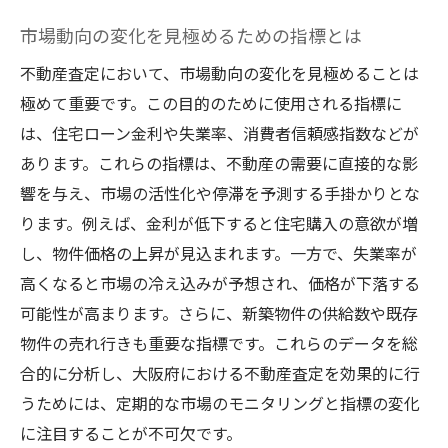
査定に必要な清掃と改装のタイミング
市場動向の変化を見極めるための指標とは
不動産査定での交渉力を高めるために
不動産査定において、市場動向の変化を見極めることは
査定後のフォローアップが成功を左右する
極めて重要です。この目的のために使用される指標に
理由
は、住宅ローン金利や失業率、消費者信頼感指数などが
査定を活用した効果的な不動産取引の進め方
あります。これらの指標は、不動産の需要に直接的な影
査定を活かした売却戦略の構築方法
響を与え、市場の活性化や停滞を予測する手掛かりとな
購入希望者との交渉を成功させるテクニッ
ります。例えば、金利が低下すると住宅購入の意欲が増
ク
し、物件価格の上昇が見込まれます。一方で、失業率が
査定結果を基にした適正価格の設定方法
高くなると市場の冷え込みが予想され、価格が下落する
可能性が高まります。さらに、新築物件の供給数や既存
査定情報を活用したリスク管理の重要性
物件の売れ行きも重要な指標です。これらのデータを総
取引をスムーズに進めるためのコミュニケ
合的に分析し、大阪府における不動産査定を効果的に行
ーション術
うためには、定期的な市場のモニタリングと指標の変化
査定を活用した資産価値向上のアプローチ
に注目することが不可欠です。