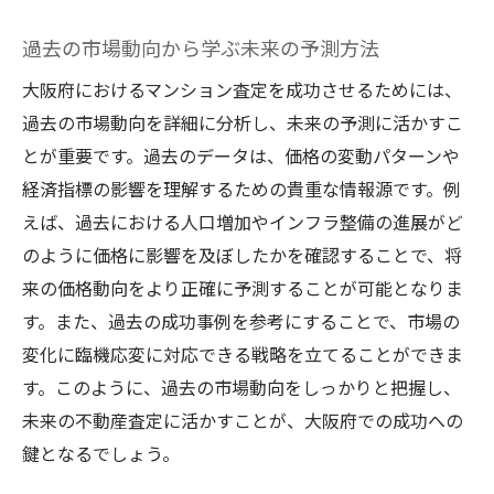
大阪府でのマンション査定の成功事例から学ぶ
成功事例に学ぶ査定プロセスの最適化
過去の市場動向から学ぶ未来の予測方法
ケーススタディから見る査定精度向上のポ
大阪府におけるマンション査定を成功させるためには、
イント
過去の市場動向を詳細に分析し、未来の予測に活かすこ
成功事例に共通する不動産業者の特徴
とが重要です。過去のデータは、価格の変動パターンや
事例分析を活かした査定戦略の立て方
経済指標の影響を理解するための貴重な情報源です。例
過去の成功事例から抽出した教訓とアドバ
えば、過去における人口増加やインフラ整備の進展がど
イス
のように価格に影響を及ぼしたかを確認することで、将
来の価格動向をより正確に予測することが可能となりま
実際の成功事例をもとにしたリアルな市場
す。また、過去の成功事例を参考にすることで、市場の
動向分析
変化に臨機応変に対応できる戦略を立てることができま
査定額を最大化するための戦略的アプローチ
す。このように、過去の市場動向をしっかりと把握し、
査定前に行うべき物件価値の向上策
未来の不動産査定に活かすことが、大阪府での成功への
市場動向に応じた査定額の調整方法
鍵となるでしょう。
査定額アップに寄与する物件のプレゼンテ