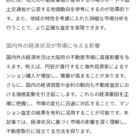
信頼できる不動産業者の選び方とその基準
土交通省が公表する地価動向を参考にするのが効果的で
優良業者を見つけるためのチェックポイン
す。また、地域の特性を考慮に入れた詳細な市場分析を
ト
行うことで、より正確な査定を実現できます。
不動産業者の実績と評価を確認する方法
契約前に確認すべき業者の信頼性指標
国内外の経済状況が市場に与える影響
適切な業者選びが査定結果に与える影響
国内外の経済状況は大阪府の不動産市場に直接影響を与
業者選びで避けるべき落とし穴と対策
えます。例えば、円安が進行すると海外投資家によるマ
信頼できる業者と良好な関係を築くために
ンション購入が増加し、需要が高まることがあります。
査定を成功させるための実践的なアドバイス
さらに、国内の経済政策や金利の動向も不動産査定にお
査定前に準備すべき書類と情報
ける価格変動を引き起こします。これらの経済要因を正
確に把握し、市場の変化に迅速に対応することで、マン
プロフェッショナル査定のメリットと活用
ション査定の結果を有利に活用することが可能です。本
法
記事では、経済状況に基づく市場の影響を深く理解し、
査定結果を高めるための物件の魅力アップ
不動産取引に役立てる方法を探ります。
ポイント