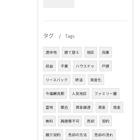
タグ
Tags
遊休地
建て替え
旭区
兵庫
収益
不要
ハウスドゥ
戸建
リースバック
終活
現金化
今福鶴見駅
人気地区
ファミリー層
空地
築古
資金調達
資金
現金
無料
再建築不可
売却
契約
媒介契約
売却の方法
売却の流れ