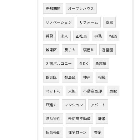
売却期間
オープンハウス
リノベーション
リフォーム
空家
賃貸
求人
正社員
事務
相談
城東区
駅チカ
寝屋川
香里園
３面バルコニー
4LDK
角部屋
鶴見区
都島区
神戸
相続
ペット可
大阪
不動産売却
買取
戸建て
マンション
アパート
収益物件
未使用不動産
離婚
任意売却
住宅ローン
査定