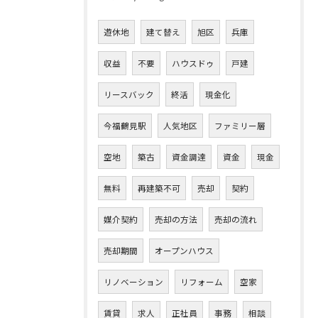
遊休地
建て替え
旭区
兵庫
収益
不要
ハウスドゥ
戸建
リースバック
終活
現金化
今福鶴見駅
人気地区
ファミリー層
空地
築古
資金調達
資金
現金
無料
再建築不可
売却
契約
媒介契約
売却の方法
売却の流れ
売却期間
オープンハウス
リノベーション
リフォーム
空家
賃貸
求人
正社員
事務
相談