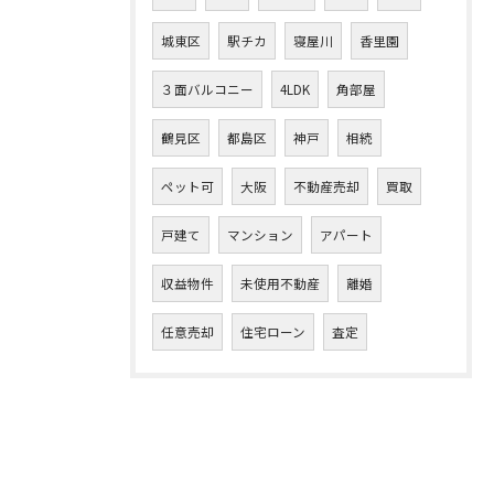
城東区
駅チカ
寝屋川
香里園
３面バルコニー
4LDK
角部屋
鶴見区
都島区
神戸
相続
ペット可
大阪
不動産売却
買取
戸建て
マンション
アパート
収益物件
未使用不動産
離婚
任意売却
住宅ローン
査定