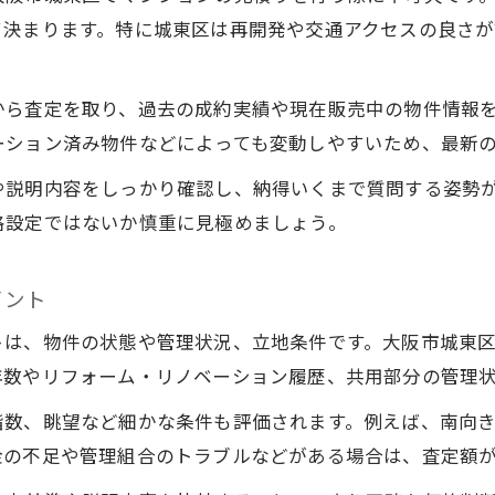
マンション見積りに役立つ相場情報の集め方
て決まります。特に城東区は再開発や交通アクセスの良さ
中古・新築マンションの見積り基準を理解する
中古マンションと新築の査定ポイント徹底解説
から査定を取り、過去の成約実績や現在販売中の物件情報
不動産査定で重視される中古マンションの要素
ーション済み物件などによっても変動しやすいため、最新
新築マンションの査定に必要な視点を整理
や説明内容をしっかり確認し、納得いくまで質問する姿勢
築年数や間取りによる査定の違いを比較解説
格設定ではないか慎重に見極めましょう。
リノベーションが査定価格に影響する場面とは
不動産査定で見逃せない設備や立地の評価基準
イント
リノベーション物件の評価基準と見積りのコツ
トは、物件の状態や管理状況、立地条件です。大阪市城東
リノベーション物件の不動産査定が高くなる理由
年数やリフォーム・リノベーション履歴、共用部分の管理
見積り時に評価されるリノベーションの内容とは
階数、眺望など細かな条件も評価されます。例えば、南向
リノベ済み中古マンション査定の最新傾向を解説
金の不足や管理組合のトラブルなどがある場合は、査定額
不動産査定で差が付くリノベーション箇所に注目