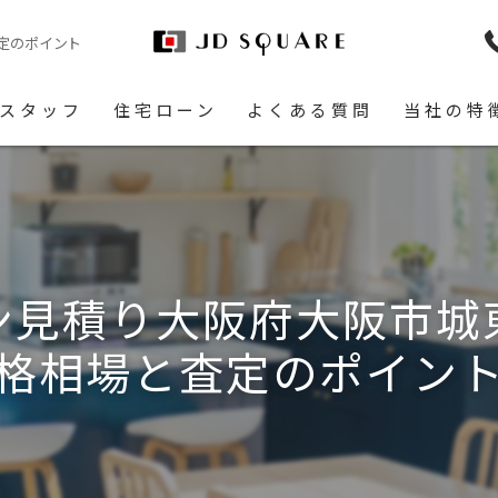
定のポイント
スタッフ
住宅ローン
よくある質問
当社の特
土地
空き家
相続
ン見積り大阪府大阪市城
リースバッ
格相場と査定のポイン
リフォーム
即現金