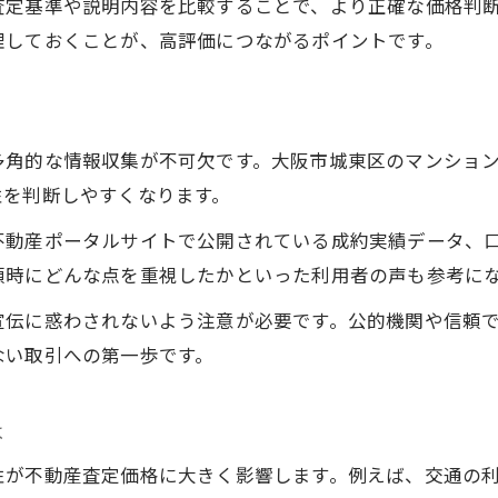
査定基準や説明内容を比較することで、より正確な価格判
リノベーション物件の相場と見積り手順を理解
理しておくことが、高評価につながるポイントです。
信頼できる不動産査定を選ぶための注意点
不動産査定で信頼できる会社を見極める基準
比較すべき不動産査定の実績や口コミの活用法
多角的な情報収集が不可欠です。大阪市城東区のマンショ
マンション見積りで安心できる担当者の特徴
性を判断しやすくなります。
査定価格の根拠を確認し納得感を高める方法
不動産ポータルサイトで公開されている成約実績データ、
不動産査定時のトラブルを防ぐチェックポイント
頼時にどんな点を重視したかといった利用者の声も参考に
市場動向から読み解く価格相場の見方と対策
宣伝に惑わされないよう注意が必要です。公的機関や信頼
不動産査定で活用できる市場動向データの見方
ない取引への第一歩です。
マンション価格相場を左右する要素を整理
中古マンションの価格推移を不動産査定で分析
は
新築マンションの価格変動を予測するポイント
性が不動産査定価格に大きく影響します。例えば、交通の
不動産査定と市場相場を比較する重要な視点