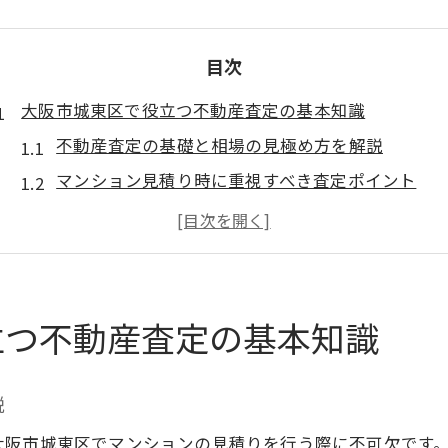
目次
大阪市城東区で役立つ不動産査定の基本知識
不動産査定の基礎と相場の見極め方を解説
マンション見積り時に重視すべき査定ポイント
不動産査定で失敗しない情報収集のコツ
エリア特性が不動産査定に与える影響とは
中古マンション選びと不動産査定の違いに注目
マンション見積り成功の秘訣を知るならこの方法
立つ不動産査定の基本知識
不動産査定でマンション見積りを有利に進める方
複数査定の比較で見積りの納得度を高める工夫
説
見積り結果に差が出る条件を不動産査定で確認
大阪市城東区でマンションの見積りを行う際に不可欠です