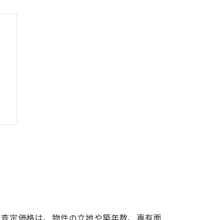
法
。査定価格は、物件の立地や築年数、専有面