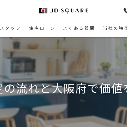
スタッフ
住宅ローン
よくある質問
当社の特
土地
空き家
相続
定の流れと大阪府で価値
リースバッ
リフォーム
即現金