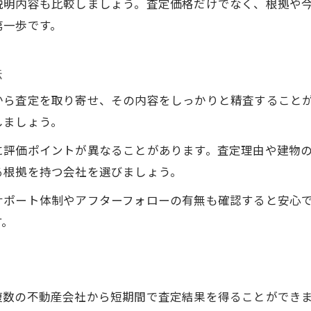
説明内容も比較しましょう。査定価格だけでなく、根拠や
不動産買取査定と無料査定の違いとは
第一歩です。
無料不動産 査定の仕組みを徹底解説
納得できる不動産査定の比較ポイント
法
不動産 査定金額の違いを比較する方法
から査定を取り寄せ、その内容をしっかりと精査すること
複数の不動産 査定を活用した相場把握術
しましょう。
不動産 査定依頼時に見るべき比較項目
に評価ポイントが異なることがあります。査定理由や建物
不動産一括査定のメリットと注意点
る根拠を持つ会社を選びましょう。
家の価格 査定の比較で納得する選び方
サポート体制やアフターフォローの有無も確認すると安心
机上査定と訪問査定の違いを徹底分析
す。
不動産 査定の机上と訪問査定の違い
机上査定と訪問査定のメリットを比較
不動産 査定結果の信頼性と根拠を知る
複数の不動産会社から短期間で査定結果を得ることができ
査定方法別の活用シーンと注意点