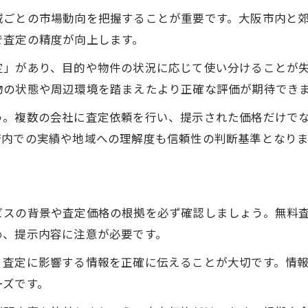
土地建物 査定の流れを具体的に知る
域ごとの市場動向を把握することが重要です。大阪市内と
不動産 査定で失敗しないための流れ
で査定の精度が向上します。
査定依頼のタイミングと注意すべき点
定」があり、目的や物件の状況に応じて使い分けることが
大阪府で信頼される不動産査定とは何か
物の状態や周辺環境を踏まえたより正確な評価が期待でき
不動産 査定の信頼性を判断する基準
う。複数の会社に査定依頼を行い、提示された価格だけで
安心できる不動産 査定の選び方とは
府内での実績や地域への理解度も信頼性の判断基準となりま
不動産買取業者 ランキング利用の注意点
査定の専門家が重視する評価ポイント
不動産 査定で確認すべき比較材料
ビスの背景や査定価格の根拠を必ず確認しましょう。無料
無料サービスの背景に潜む査定の仕組み解説
め、提示内容に注意が必要です。
不動産 査定が無料となる理由を解説
、査定に影響する情報を正確に伝えることが大切です。情
無料査定サービスを利用する際の注意点
ーズです。
不動産 査定依頼の際に気をつけること