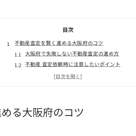
目次
不動産査定を賢く進める大阪府のコツ
大阪府で失敗しない不動産査定の進め方
不動産 査定依頼時に注意したいポイント
建物査定を比較して最適な選択をする方法
不動産一括査定で賢く相場を把握しよう
土地建物 査定の流れと賢い活用術
建物価値を正確に掴む査定依頼の流れ
進める大阪府のコツ
不動産 査定の基本的な依頼手順を解説
査定依頼前に準備すべき建物資料とは