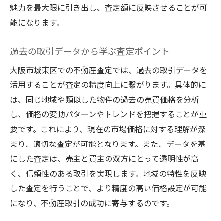
不動産エージェントとの連携強化
魅力を最大限に引き出し、査定額に反映させることが可
能になります。
契約条件の交渉力を向上させる方法
取引プロセスにおけるリスク管理
過去の取引データから学ぶ査定ポイント
取引後のフォローアップの重要性
大阪市城東区での不動産査定では、過去の取引データを
売却を成功させるための大阪市城東区不動産査
活用することが査定の精度向上に繋がります。具体的に
定の重要戦略
は、同じ地域や類似した物件の過去の売買価格を分析
売却時タイミングの見極め
し、価格の変動パターンやトレンドを把握することが重
効果的なマーケティング手法の活用
要です。これにより、現在の市場価格に対する理解が深
売却計画の策定と実行の流れ
まり、適切な査定が可能となります。また、データを基
市場競争に勝つための準備
にした査定は、売主と買主の双方にとって透明性が高
購入希望者への物件アピールポイント
く、信頼性のある取引を実現します。地域の特性を反映
した査定を行うことで、より精度の高い価格設定が可能
売却後の契約手続きと税金対策
になり、不動産取引の成功に寄与するのです。
大阪市城東区における不動産査定の流れと注意
点を詳しく解説