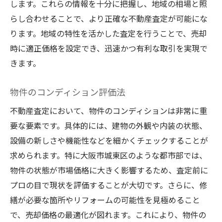
します。これらの情報を十分に把握し、地域の相場と照
査定結果に基づく交渉術の重要性
らし合わせることで、より正確な不動産査定が可能にな
大阪市城東区の不動産査定で適正価格を導き出
ります。地域の特性を活かした査定を行うことで、売却
す方法
時に適正価格を設定でき、迅速かつ有利な取引を実現で
価格設定における経済的要因の整理
きます。
住宅ローンと価格設定の関係
物件のコンディション評価法
市場価格と感情的価値のバランス
不動産査定において、物件のコンディションは非常に重
適正価格に向けたデータ活用術
要な要素です。具体的には、建物の外観や内装の状態、
複数査定結果をもとにした価格検討
設備の新しさや機能性などを細かくチェックすることが
価格交渉を成功に導くための戦略
求められます。特に大阪市城東区のような都市部では、
大阪市城東区での不動産取引を有利に進めるた
物件の状態が市場価格に大きく影響するため、査定前に
めの査定の極意
プロの目で現状を評価することが大切です。さらに、修
競合物件の分析と差別化
繕が必要な箇所やリフォームの可能性を見極めること
購入者のニーズを的確に把握
で、売却価格の最適化が図れます。これにより、物件の