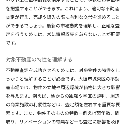
要な視点
を把握することができます。これにより、適切な不動産
最新の市場動向を反映した相場分析
査定が行え、売却や購入の際に有利な交渉を進めること
経済情勢と不動産相場の関連性
ができるでしょう。最新の市場動向を理解し、正確な査
類似物件との比較から見えた相場傾向
定を行うためには、常に情報収集を怠らないことが肝要
過去5年間の相場推移を振り返る
です。
データに基づく未来予測の方法
対象不動産の特性を理解する
相場情報の信頼性を確保するポイント
不動産査定で失敗しないために押さえるべき大
不動産査定を成功させるためには、対象物件の特性をし
阪市城東区のポイント
っかりと理解することが必要です。大阪市城東区の不動
査定過程での一般的な落とし穴
産市場では、物件の立地や周辺環境が価格に大きな影響
を与えます。例えば、駅からの距離や学区の評判、周辺
物件評価時の注意事項
の商業施設の利便性などは、査定額を左右する重要な要
適正な価格設定のためのチェックリスト
素です。また、物件そのものの特徴—例えば築年数、間
契約時における法的リスクの管理
取り、リノベーションの有無など—も査定に影響を及ぼ
購入希望者の視点を考慮した物件評価