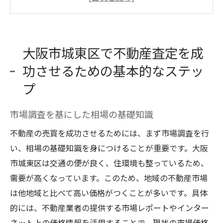
物件のコンディション評価法
過去の取引データから学ぶ査定ポイント
地域の専門家との連携の重要性
大阪市城東区で不動産査定を成
査定結果を生かした価格設定の戦略
功させるための基本的なステッ
地域特性を活かした不動産査定の秘訣を大阪市
プ
城東区で探る
城東区の地域特性を理解する
市場調査を基にした相場の基礎知識
近隣施設と交通アクセスの影響
不動産の売買を成功させるためには、まず市場調査を行
市場動向を見極めるための地域分析
い、相場の基礎知識を身につけることが重要です。大阪
地域特有の法規制の確認
市城東区は交通の便が良く、住環境も整っているため、
評価の変動要因としての地域開発計画
需要が高くなっています。このため、地域の不動産市場
地域ネットワークを活用した情報収集
は他地域と比べて高い価格がつくことが多いです。具体
的には、不動産業者の提供する市場レポートやインター
大阪市城東区の不動産相場を把握するための重
ネット上の価格情報を活用することで、現状の市場価格