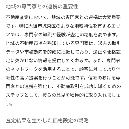
地域の専門家との連携の重要性
査定の基本プロセスを理解する
不動産査定において、地域の専門家との連携は大変重要
初回査定時に確認すべき書類
です。特に大阪市城東区のような地域特性を有するエリ
現地調査の重要性と準備
アでは、専門家の知識と経験が査定の精度を高めます。
査定後のフィードバックと改善点
地域の不動産市場を熟知している専門家は、過去の取引
不動産査定に関連する法的事項
データや市場動向を的確に把握しており、適正な価格設
査定結果を基にした今後のアクション
定に欠かせない情報を提供してくれます。また、専門家
のネットワークを活用することで、顧客に対してより信
頼性の高い提案を行うことが可能です。信頼のおける専
門家との連携を強化し、不動産取引を成功に導くための
ステップとして、彼らの意見を積極的に取り入れましょ
う。
査定結果を生かした価格設定の戦略