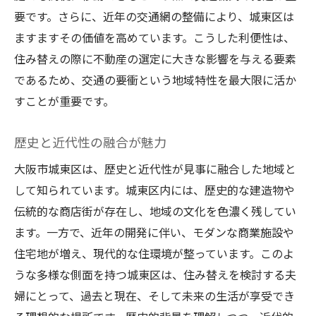
物件選びで重視すべき基準
要です。さらに、近年の交通網の整備により、城東区は
城東区ならではの物件の特徴
ますますその価値を高めています。こうした利便性は、
夫婦のライフスタイルに合った選択
住み替えの際に不動産の選定に大きな影響を与える要素
物件選びのコストパフォーマンス
であるため、交通の要衝という地域特性を最大限に活か
未来の価値を見据える視点
すことが重要です。
物件探しで気を付けるポイント
歴史と近代性の融合が魅力
交通利便性が高い城東区での住み替え成功術
大阪市城東区は、歴史と近代性が見事に融合した地域と
城東区の交通ネットワークを理解
して知られています。城東区内には、歴史的な建造物や
通勤時間を短縮する住み替え術
伝統的な商店街が存在し、地域の文化を色濃く残してい
交通の便が生活に与える影響
ます。一方で、近年の開発に伴い、モダンな商業施設や
駅近物件のメリットとデメリット
住宅地が増え、現代的な住環境が整っています。このよ
交通アクセスが良いエリアの特長
うな多様な側面を持つ城東区は、住み替えを検討する夫
交通情報を活用した物件選び
婦にとって、過去と現在、そして未来の生活が享受でき