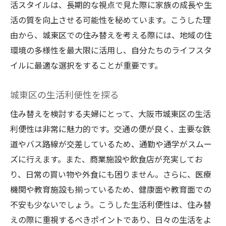
活スタイルは、長期的な視点で見た際に家族の成長や生
城東区の住み替えで長期的価値を見極める方法
活の質を向上させる可能性を秘めています。こうした理
物件の未来価値を考える視点
由から、城東区での住み替えを考える際には、地域の住
城東区の不動産市場動向
環境の多様性を最大限に活用し、自分たちのライフスタ
イルに最適な選択をすることが重要です。
インフラ整備計画の確認
長期的な資産価値の見極め方
城東区の生活利便性を探る
地域の発展と価値の関係
住み替えを検討する夫婦にとって、大阪市城東区の生活
適切なタイミングを見極める
利便性は非常に魅力的です。交通の便が良く、主要な鉄
未来を見据えた住み替えプランニングのすすめ
道やバス路線が交差しているため、通勤や通学がスムー
ライフスタイルの変化に備える
ズに行えます。また、商業施設や飲食店が充実してお
長期計画と柔軟性のバランス
り、日常の買い物や外食にも困りません。さらに、医療
城東区での生活ビジョンを描く
機関や教育施設も揃っているため、健康面や教育面での
住み替えに向けた準備ステップ
不安も少ないでしょう。こうした生活利便性は、住み替
えの際に重視するべきポイントであり、日々の生活をよ
将来の変化を見越した選択