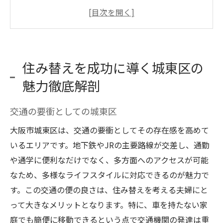
住環境の多様性を活かす
城東区の生活利便性を探る
地域の文化と生活スタイル
住み替えに適した季節とタイミング
住み替えを成功に導く城東区の
理想の住み替えを叶えるための地域特性の活用
魅力徹底解剖
法
地域特性を理解する重要性
交通の要衝としての城東区
城東区の特性を最大限に活かす
大阪市城東区は、交通の要衝としてその存在感を高めて
地域の将来性を見据えた選択
いるエリアです。地下鉄やJRの主要路線が交差し、通勤
住み替え成功のための知識
や通学に便利なだけでなく、多方面へのアクセスが可能
なため、多様なライフスタイルに対応できるのが魅力で
地域の専門家からのアドバイス
す。この交通の便の良さは、住み替えを考える夫婦にと
市場の動向を読むセンス
って大きなメリットとなります。特に、車を持たない家
住み替えに最適な城東区の物件選びのポイント
庭でも簡便に移動できるという点で交通機関の発達は重