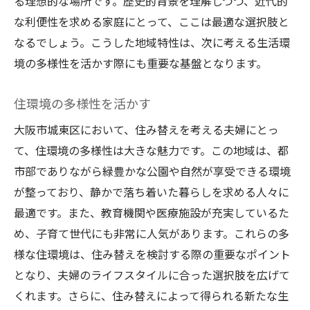
大阪市城東区で夫婦が住み替えを考える理由
る理想的な場所です。歴史的背景を理解しつつ、近代的
な利便性を求める家庭にとって、ここは最適な選択肢と
ライフステージに合った住環境
なるでしょう。こうした地域特性は、次に考える生活環
夫婦の新たなスタートに最適な地域
境の多様性を活かす際にも重要な基盤となります。
生活の質を向上させる住み替え
家族の将来を考えた選択肢
住環境の多様性を活かす
夫婦のニーズに応える城東区
大阪市城東区において、住み替えを考える夫婦にとっ
コミュニティの魅力を探る
て、住環境の多様性は大きな魅力です。この地域は、都
地域特性を理解して住み替えを成功させる秘訣
市部でありながら緑豊かな公園や自然が享受できる環境
地域特性を見極めるポイント
が整っており、静かで落ち着いた暮らしを求める人々に
城東区の特性を活かした住み替え
最適です。また、教育機関や医療施設が充実しているた
め、子育て世代にも非常に人気があります。これらの多
市場分析と地域の将来性
様な住環境は、住み替えを検討する際の重要なポイント
地域の人々との関係構築
となり、夫婦のライフスタイルに合った選択肢を広げて
住み替え成功のための準備
くれます。さらに、住み替えによって得られる新たな生
地域の魅力を最大限に引き出す方法