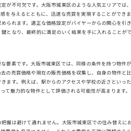
理想の住み替えを実現するための戦略
査定が不可欠です。大阪市城東区のような人気エリアでは
現実的な住み替えプランの立て方
頼感を与えるとともに、迅速な売買を実現することができ
市場特性を踏まえた住み替え戦略
求められます。適正な価格設定がバイヤーからの関心を引
く鍵となり、最終的に満足のいく結果を手に入れることが
住み替えにおける理想と妥協点のバランス
成功するための住み替えステップ
城東区で叶える理想の住み替え
要な要素です。大阪市城東区では、同様の条件を持つ物件
過去の売買価格や現在の販売価格を収集し、自身の物件と
できます。例えば、駅からのアクセスや学校の近さといっ
とって魅力的な物件として評価される可能性が高まります。
の把握は避けて通れません。大阪市城東区での住み替えに