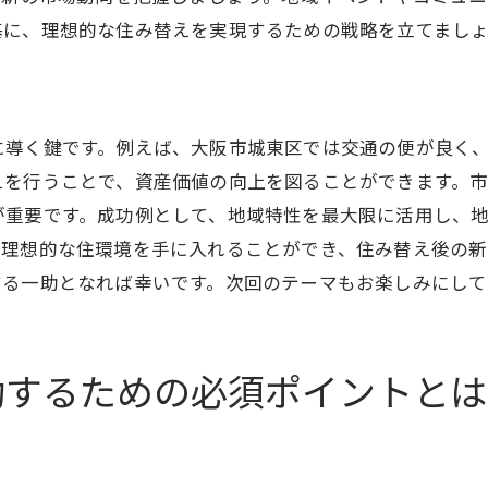
基に、理想的な住み替えを実現するための戦略を立てまし
住み替え計画における査定の役割
査定を活用した売却戦略
成功事例から学ぶ査定の重要性
に導く鍵です。例えば、大阪市城東区では交通の便が良く
査定を基にした住み替え計画の立案
えを行うことで、資産価値の向上を図ることができます。
市場特性を活かした住み替えの成功事例を解説
が重要です。成功例として、地域特性を最大限に活用し、
成功した住み替えの具体例とヒント
、理想的な住環境を手に入れることができ、住み替え後の
地域特性を活かした住み替え事例
する一助となれば幸いです。次回のテーマもお楽しみにして
失敗から学ぶ住み替えの教訓
市場特性を理解した戦略的住み替え
功するための必須ポイントとは
住み替え成功事例からの学び
実例から見る市場特性と住み替えの関係
住み替えの理想と現実を叶える城東区での戦略