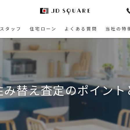
スタッフ
住宅ローン
よくある質問
当社の特
土地
空き家
相続
住み替え査定のポイント
リースバッ
リフォーム
即現金