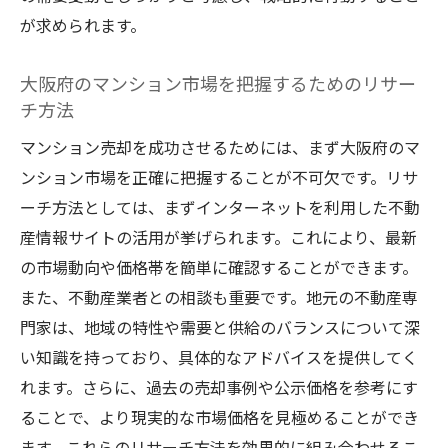
価格設定がスムーズな売却に与える影響
が求められます。
大阪府の不動産市場に合わせた価格設定の
大阪府のマンション市場を把握するためのリサー
方法
チ方法
大阪府でのマンション売却で失敗しない価
マンション売却を成功させるためには、まず大阪府のマ
格設定のコツ
ンション市場を正確に把握することが不可欠です。リサ
大阪府におけるマンション売却成功のための市
ーチ方法としては、まずインターネットを利用した不動
場動向の把握方法
産情報サイトの活用が挙げられます。これにより、最新
大阪府でのマンション売却に必要な市場動
の市場動向や価格帯を簡単に確認することができます。
向の確認方法
また、不動産業者との相談も重要です。地元の不動産専
市場動向を理解するための大阪府の不動産
門家は、地域の特性や需要と供給のバランスについて深
データ分析
い知識を持っており、具体的なアドバイスを提供してく
大阪府内のマンション売却における市場動
れます。さらに、過去の売却事例や公示価格を参考にす
向のチェックポイント
ることで、より現実的な市場価格を見極めることができ
大阪府のマンション市場動向を把握するた
ます。これらのリサーチ方法を効果的に組み合わせるこ