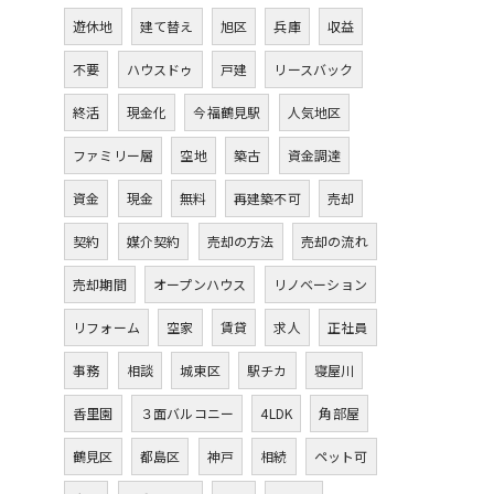
遊休地
建て替え
旭区
兵庫
収益
不要
ハウスドゥ
戸建
リースバック
終活
現金化
今福鶴見駅
人気地区
ファミリー層
空地
築古
資金調達
資金
現金
無料
再建築不可
売却
契約
媒介契約
売却の方法
売却の流れ
売却期間
オープンハウス
リノベーション
リフォーム
空家
賃貸
求人
正社員
事務
相談
城東区
駅チカ
寝屋川
香里園
３面バルコニー
4LDK
角部屋
鶴見区
都島区
神戸
相続
ペット可