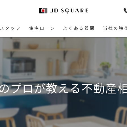
スタッフ
住宅ローン
よくある質問
当社の特
土地
空き家
相続
のプロが教える不動産
リースバッ
リフォーム
即現金