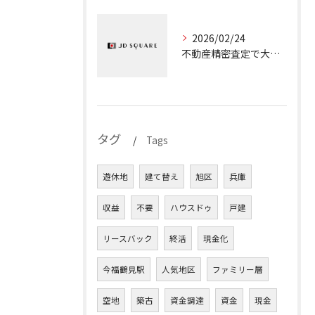
2026/02/24
不動産精密査定で大阪府の売却を成功に導くための実践ポイント解説
タグ
Tags
遊休地
建て替え
旭区
兵庫
収益
不要
ハウスドゥ
戸建
リースバック
終活
現金化
今福鶴見駅
人気地区
ファミリー層
空地
築古
資金調達
資金
現金