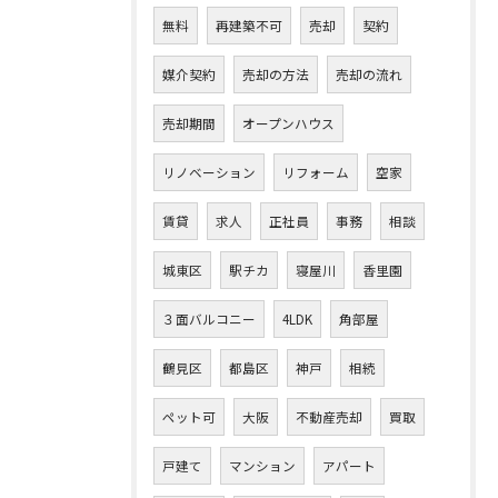
無料
再建築不可
売却
契約
媒介契約
売却の方法
売却の流れ
売却期間
オープンハウス
リノベーション
リフォーム
空家
賃貸
求人
正社員
事務
相談
城東区
駅チカ
寝屋川
香里園
３面バルコニー
4LDK
角部屋
鶴見区
都島区
神戸
相続
ペット可
大阪
不動産売却
買取
戸建て
マンション
アパート