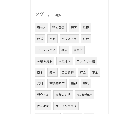
タグ
Tags
遊休地
建て替え
旭区
兵庫
収益
不要
ハウスドゥ
戸建
リースバック
終活
現金化
今福鶴見駅
人気地区
ファミリー層
空地
築古
資金調達
資金
現金
無料
再建築不可
売却
契約
媒介契約
売却の方法
売却の流れ
売却期間
オープンハウス