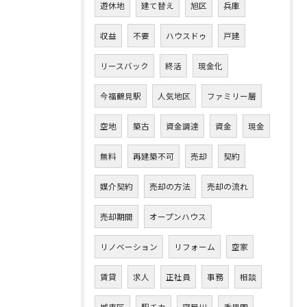
遊休地
建て替え
旭区
兵庫
収益
不要
ハウスドゥ
戸建
リースバック
終活
現金化
今福鶴見駅
人気地区
ファミリー層
空地
築古
資金調達
資金
現金
無料
再建築不可
売却
契約
媒介契約
売却の方法
売却の流れ
売却期間
オープンハウス
リノベーション
リフォーム
空家
賃貸
求人
正社員
事務
相談