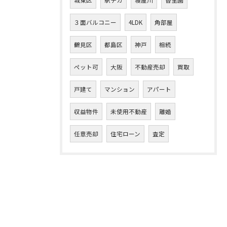
城東区
駅チカ
寝屋川
香里園
３面バルコニー
4LDK
角部屋
鶴見区
都島区
神戸
相続
ペット可
大阪
不動産売却
買取
戸建て
マンション
アパート
収益物件
未使用不動産
離婚
任意売却
住宅ローン
査定